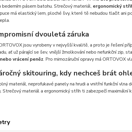
 bederním pásem batohu. Strečový materiál,
ergonomický stři
puce má elastický lem, ploché švy, které tě nebudou tlačit ani p
epla.
promisní dvouletá záruka
RTOVOX jsou vyrobeny v nejvyšší kvalitě, a proto je řešení př
adu, ať už párající se šev, vnější žmolkování nebo nefunkční zip, s
 nebo vrácení pen
ě
z
. Pro mimozáruční opravy má ORTOVOX vlast
áročný skitouring, kdy nechceš brát ohl
olný materiál, neprofukavé panely na hrudi a vnitřní funkční vlna
g. Strečový materiál a ergonomický střih ti zabezpečí maximální 
etry