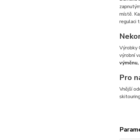
zapnutým
místě. Ka
regulaci t
Nekom
Výrobky O
výrobní v
vým
ě
nu,
Pro n
Vnější od
skitourin
Param