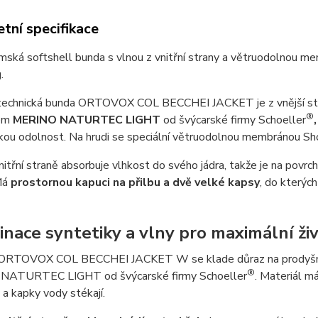
tní specifikace
ská softshell bunda s vlnou z vnitřní strany a větruodolnou memb
.
echnická bunda ORTOVOX COL BECCHEI JACKET je z vnější stra
®
lem
MERINO NATURTEC LIGHT
od švýcarské firmy Schoeller
kou odolnost. Na hrudi se speciální větruodolnou membránou Sh
nitřní straně absorbuje vlhkost do svého jádra, takže je na povrch
Má
prostornou kapuci na přilbu a dvě velké kapsy
, do kterýc
nace syntetiky a vlny pro maximální ži
ORTOVOX COL BECCHEI JACKET W se klade důraz na prodyšnost a
®
NATURTEC LIGHT od švýcarské firmy Schoeller
. Materiál m
 a kapky vody stékají.