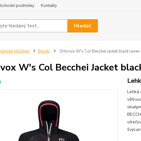
bchodní podmínky
Kontakty
Hledat
ámské oblečení
Bundy
Ortovox W's Col Becchei Jacket black raven
vox W's Col Becchei Jacket blac
Lehk
Lehká 
větruo
skialp
BECCHE
strečo
švýcars