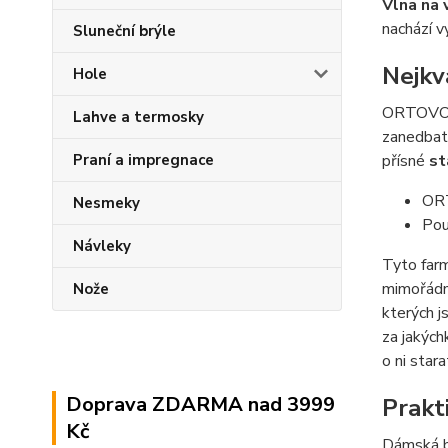
Vlna na 
nachází 
Sluneční brýle
Nejkv
Hole
ORTOVOX 
Lahve a termosky
zanedbate
přísné
st
Praní a impregnace
ORT
Nesmeky
Pou
Návleky
Tyto far
mimořád
Nože
kterých j
za jakýc
o ni stara
Doprava ZDARMA nad 3999
Prakti
Kč
Dámská 