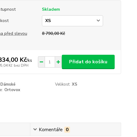
tupnost
Skladem
ikost
a před slevou
8 790,00 Kč
834,00 Kč
/
ks
Přidat do košíku
95,04 Kč
bez DPH
Dámské
Velikost:
XS
e:
Ortovox
Komentáře
0