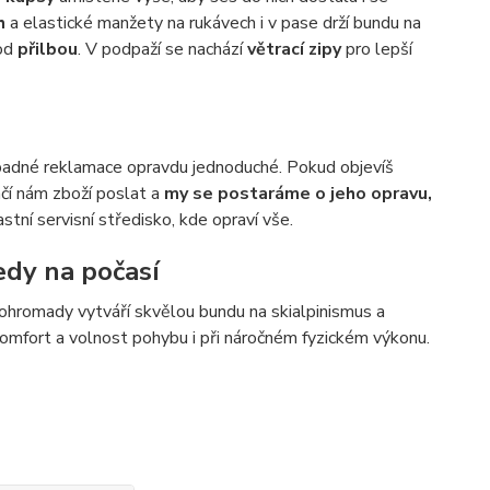
h
a elastické manžety na rukávech i v pase drží bundu na
od
přilbou
. V podpaží se nachází
větrací zipy
pro lepší
ípadné reklamace opravdu jednoduché. Pokud objevíš
tačí nám zboží poslat a
my se postaráme o jeho opravu,
ní servisní středisko, kde opraví vše.
edy na počasí
 dohromady vytváří skvělou bundu na skialpinismus a
komfort a volnost pohybu i při náročném fyzickém výkonu.