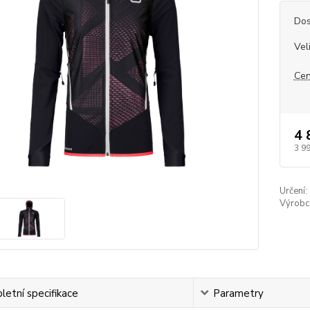
Dos
Vel
Cen
4 
3 9
Určení:
Výrobc
etní specifikace
Parametry