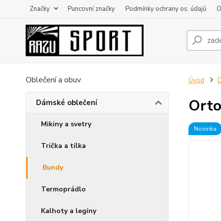
Značky
Puncovní značky
Podmínky ochrany os. údajů
O
Oblečení a obuv
Úvod
D
Orto
Dámské oblečení
Mikiny a svetry
Novinka
Trička a tílka
Bundy
Termoprádlo
Kalhoty a legíny