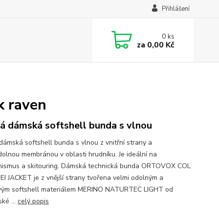
Přihlášení
0
ks
za
0,00 Kč
k raven
á dámská softshell bunda s vlnou
dámská softshell bunda s vlnou z vnitřní strany a
dolnou membránou v oblasti hrudníku. Je ideální na
inismus a skitouring. Dámská technická bunda ORTOVOX COL
I JACKET je z vnější strany tvořena velmi odolným a
vým softshell materiálem MERINO NATURTEC LIGHT od
ké ...
celý popis