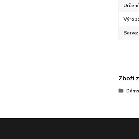
Určení
Výrob
Barva
Zboží 
Dáms