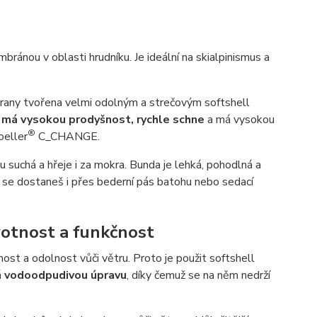
ránou v oblasti hrudníku. Je ideální na skialpinismus a
ny tvořena velmi odolným a strečovým softshell
, má vysokou prodyšnost, rychle schne
a má vysokou
®
oeller
C_CHANGE.
u suchá a hřeje i za mokra. Bunda je lehká, pohodlná a
h se dostaneš i přes bederní pás batohu nebo sedací
votnost a funkčnost
 odolnost vůči větru. Proto je použit softshell
á
vodoodpudivou úpravu
, díky čemuž se na něm nedrží