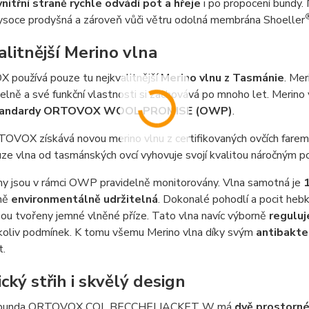
vnitřní straně rychle odvádí pot a hřeje
i po propocení bundy. N
vysoce prodyšná a zároveň vůči větru odolná membrána Shoeller
alitnější Merino vlna
používá pouze tu nejkvalitnější
Merino vlnu z Tasmánie
. Mer
lně a své funkční vlastnosti si zachovává po mnoho let. Merino
andardy
ORTOVOX WOOL PROMISE (OWP)
.
OVOX získává novou merino vlnu z certifikovaných ovčích farem,
ze vlna od tasmánských ovcí vyhovuje svojí kvalitou náročný
my jsou v rámci OWP pravidelně monitorovány. Vlna samotná je
ně
environmentáln
ě
udržitelná
. Dokonalé pohodlí a pocit heb
sou tvořeny jemné vlněné příze. Tato vlna navíc výborně
reguluj
hkoliv podmínek. K tomu všemu Merino vlna díky svým
antibakte
t.
cký střih i skvělý design
bunda ORTOVOX COL BECCHEI JACKET W má
dvě prostorn