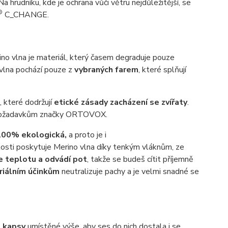
a hrudníku, kde je ochrana vůči větru nejdůležitější, se
®
C_CHANGE.
ino vlna je materiál, který časem degraduje pouze
 vlna pochází pouze z
vybraných farem
, které splňují
 které dodržují
etické zásady zacházení se zví
ř
aty
.
m požadavkům značky ORTOVOX.
100% ekologická,
a proto je i
kosti poskytuje Merino vlna díky tenkým vláknům, ze
e teplotu a odvádí pot
, takže se budeš cítit příjemně
riálním ú
č
ink
ů
m
neutralizuje pachy a je velmi snadné se
é kapsy
umístěné výše, aby ses do nich dostala i se