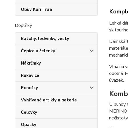
Obuv Kari Traa
Komple
Lehká dám
Doplňky
skitouring
Batohy, ledvinky, vesty
Dámská t
materiá
Čepice a čelenky
mechanic
Nákrčníky
Vlna na v
odolná. 
Rukavice
úvazek.
Ponožky
Kombi
Vyhřívané artikly a baterie
U bundy 
MERINO 
Čelovky
nečistoty
Opasky