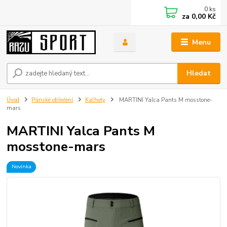
0
ks
za
0,00 Kč
Menu
Hledat
Úvod
Pánské oblečení
Kalhoty
MARTINI Yalca Pants M mosstone-
mars
MARTINI Yalca Pants M
mosstone-mars
Novinka