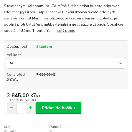
S uvolněnými kalhotami YALCA mírně širšího střihu budete připraveni
zdolat nejvyšší horu Alp. Elastická funkční tkanina těchto odolných
pánských kalhot Martini se přizpůsobí každému vašemu pohybu, je
odolná proti UV záření, antibakteriální a neutralizuje zápach. Obsahuje
speciální vlákno Thermo Yarn...
celý popis
Dostupnost
Skladem
Velikost
Cena před
7 690,00 Kč
slevou
3 845,00 Kč
/
ks
3 177,69 Kč
bez DPH
Přidat do košíku
Určení:
Pánské
Velikost:
M