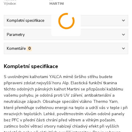
Výrobce:
MARTINI
Kompletní specifikace
Parametry
Komentáře
0
Kompletní specifikace
S uvolněnými kalhotami YALCA mírně širšího střihu budete
připraveni zdolat nejvyšší horu Alp. Elastická funkční tkanina
těchto odolných pánských kalhot Martini se přizpůsobí každému
vašemu pohybu, je odolná proti UV záření, antibakteriální a
neutralizuje zápach. Obsahuje speciální vlákno Thermo Yarn,
které přeměňuje světelnou energii na teplo a udrží vás v teple i při
mrazivých teplotách. Lehké, povětrnostním vlivům odolné panely
bez PFC v přední části chrání před větrem a vlhkým počasím,
zatímco boční větrací otvory nabízejí chladivý efekt při vyšších