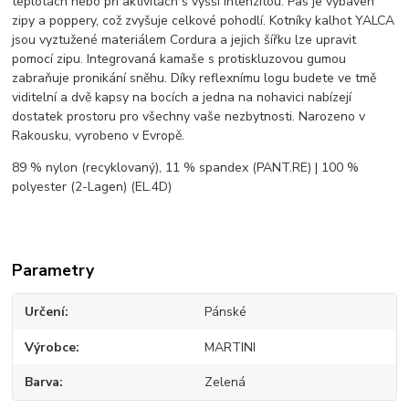
teplotách nebo při aktivitách s vyšší intenzitou. Pas je vybaven
zipy a poppery, což zvyšuje celkové pohodlí. Kotníky kalhot YALCA
jsou vyztužené materiálem Cordura a jejich šířku lze upravit
pomocí zipu. Integrovaná kamaše s protiskluzovou gumou
zabraňuje pronikání sněhu. Díky reflexnímu logu budete ve tmě
viditelní a dvě kapsy na bocích a jedna na nohavici nabízejí
dostatek prostoru pro všechny vaše nezbytnosti. Narozeno v
Rakousku, vyrobeno v Evropě.
89 % nylon (recyklovaný), 11 % spandex (PANT.RE) | 100 %
polyester (2-Lagen) (EL.4D)
Parametry
Určení
Pánské
Výrobce
MARTINI
Barva
Zelená