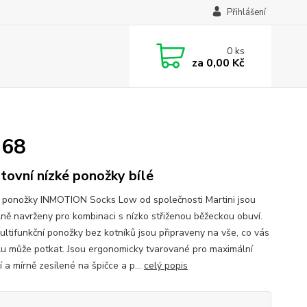
Přihlášení
0
ks
za
0,00 Kč
368
tovní nízké ponožky bílé
 ponožky INMOTION Socks Low od společnosti Martini jsou
lně navrženy pro kombinaci s nízko střiženou běžeckou obuví.
ultifunkční ponožky bez kotníků jsou připraveny na vše, co vás
ilu může potkat. Jsou ergonomicky tvarované pro maximální
 a mírně zesílené na špičce a p...
celý popis