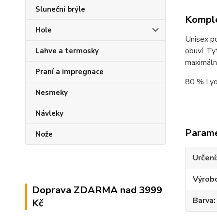
Sluneční brýle
Komple
Hole
Unisex p
obuví. Ty
Lahve a termosky
maximální
Praní a impregnace
80 % Lyo
Nesmeky
Návleky
Param
Nože
Určení
Výrob
Doprava ZDARMA nad 3999
Barva
Kč