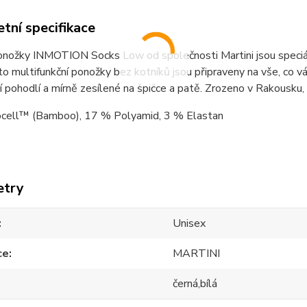
tní specifikace
onožky INMOTION Socks Low od společnosti Martini jsou speciál
to multifunkční ponožky bez kotníků jsou připraveny na vše, co v
 pohodlí a mírně zesílené na špičce a patě. Zrozeno v Rakousku,
cell™ (Bamboo), 17 % Polyamid, 3 % Elastan
etry
Unisex
ce
MARTINI
černá,bílá