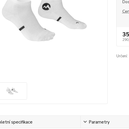
Dos
Cen
35
290
Určení:
etní specifikace
Parametry