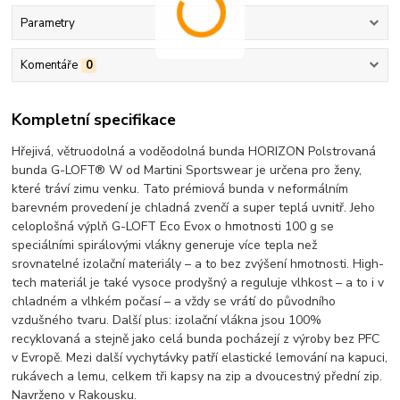
Parametry
Komentáře
0
Kompletní specifikace
Hřejivá, větruodolná a voděodolná bunda HORIZON Polstrovaná
bunda G-LOFT® W od Martini Sportswear je určena pro ženy,
které tráví zimu venku. Tato prémiová bunda v neformálním
barevném provedení je chladná zvenčí a super teplá uvnitř. Jeho
celoplošná výplň G-LOFT Eco Evox o hmotnosti 100 g se
speciálními spirálovými vlákny generuje více tepla než
srovnatelné izolační materiály – a to bez zvýšení hmotnosti. High-
tech materiál je také vysoce prodyšný a reguluje vlhkost – a to i v
chladném a vlhkém počasí – a vždy se vrátí do původního
vzdušného tvaru. Další plus: izolační vlákna jsou 100%
recyklovaná a stejně jako celá bunda pocházejí z výroby bez PFC
v Evropě. Mezi další vychytávky patří elastické lemování na kapuci,
rukávech a lemu, celkem tři kapsy na zip a dvoucestný přední zip.
Navrženo v Rakousku.