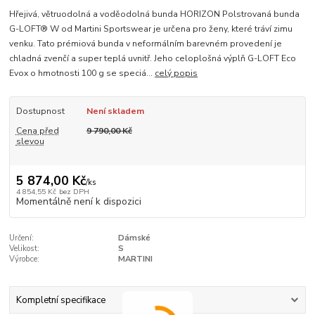
Hřejivá, větruodolná a voděodolná bunda HORIZON Polstrovaná bunda
G-LOFT® W od Martini Sportswear je určena pro ženy, které tráví zimu
venku. Tato prémiová bunda v neformálním barevném provedení je
chladná zvenčí a super teplá uvnitř. Jeho celoplošná výplň G-LOFT Eco
Evox o hmotnosti 100 g se speciá...
celý popis
Dostupnost
Není skladem
Cena před
9 790,00 Kč
slevou
5 874,00 Kč
/
ks
4 854,55 Kč
bez DPH
Momentálně není k dispozici
Určení:
Dámské
Velikost:
S
Výrobce:
MARTINI
Kompletní specifikace