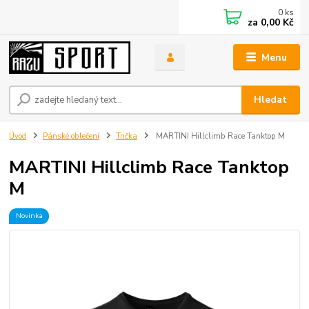
0
ks
za
0,00 Kč
Menu
Hledat
Úvod
Pánské oblečení
Trička
MARTINI Hillclimb Race Tanktop M
MARTINI Hillclimb Race Tanktop
M
Novinka