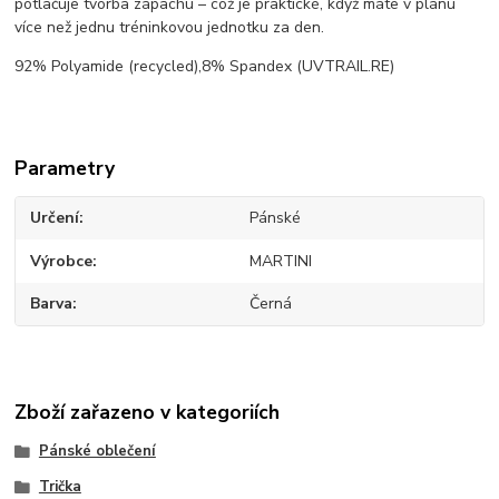
potlačuje tvorba zápachu – což je praktické, když máte v plánu
více než jednu tréninkovou jednotku za den.
92% Polyamide (recycled),8% Spandex (UVTRAIL.RE)
Parametry
Určení
Pánské
Výrobce
MARTINI
Barva
Černá
Zboží zařazeno v kategoriích
Pánské oblečení
Trička