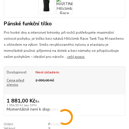
Pánské funkční tílko
Pro horké dny a intenzivní tréninky, při nichž potřebujete maximální
volnost pohybu, je tričko bez rukávů Hillclimb Race Tank Top M navrženo
s ohledem na výkon. Směs recyklovaného nylonu a elastanu je
mimořádně pružná, příjemná na dotek a bez námahy se přizpůsobuje
vašim pohybům – ideální pro náročn...
celý popis
Dostupnost
Není skladem
Cena před
2 090,00 Kč
slevou
1 881,00 Kč
/
ks
1 554,55 Kč
bez DPH
Momentálně není k dispozici
Určení:
Pánské
Velikost:
S