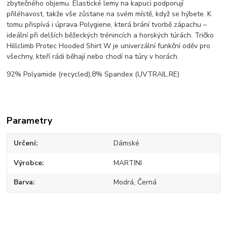
zbytečného objemu. Elastické lemy na kapuci podporují
přiléhavost, takže vše zůstane na svém místě, když se hýbete. K
tomu přispívá i úprava Polygiene, která brání tvorbě zápachu –
ideální při delších běžeckých trénincích a horských túrách. Tričko
Hillclimb Protec Hooded Shirt W je univerzální funkční oděv pro
všechny, kteří rádi běhají nebo chodí na túry v horách.
92% Polyamide (recycled),8% Spandex (UVTRAIL.RE)
Parametry
Určení
Dámské
Výrobce
MARTINI
Barva
Modrá, Černá