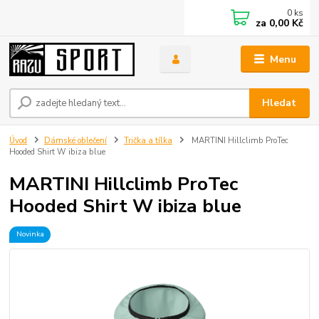
0
ks
za
0,00 Kč
Menu
Hledat
Úvod
Dámské oblečení
Trička a tílka
MARTINI Hillclimb ProTec
Hooded Shirt W ibiza blue
MARTINI Hillclimb ProTec
Hooded Shirt W ibiza blue
Novinka