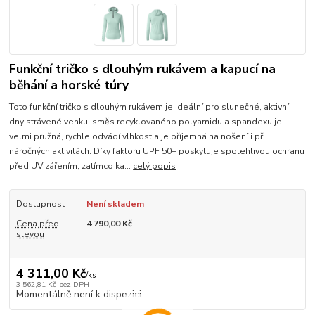
Funkční tričko s dlouhým rukávem a kapucí na
běhání a horské túry
Toto funkční tričko s dlouhým rukávem je ideální pro slunečné, aktivní
dny strávené venku: směs recyklovaného polyamidu a spandexu je
velmi pružná, rychle odvádí vlhkost a je příjemná na nošení i při
náročných aktivitách. Díky faktoru UPF 50+ poskytuje spolehlivou ochranu
před UV zářením, zatímco ka...
celý popis
Dostupnost
Není skladem
Cena před
4 790,00 Kč
slevou
4 311,00 Kč
/
ks
3 562,81 Kč
bez DPH
Momentálně není k dispozici