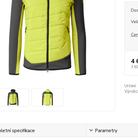
Dos
Vel
Cen
4 
3 8
Určení:
Výrobc
etní specifikace
Parametry