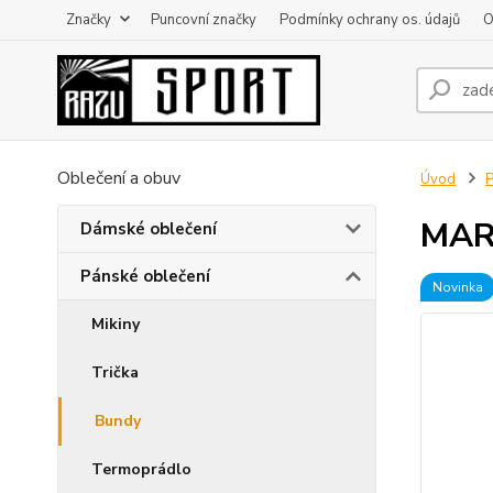
Značky
Puncovní značky
Podmínky ochrany os. údajů
O
Oblečení a obuv
Úvod
P
MART
Dámské oblečení
Pánské oblečení
Novinka
Mikiny
Trička
Bundy
Termoprádlo