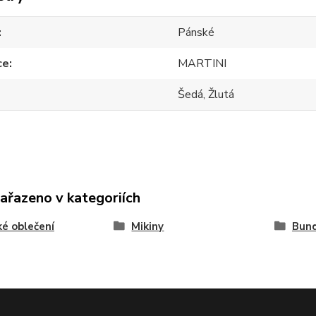
Pánské
ce
MARTINI
Šedá, Žlutá
zařazeno v kategoriích
é oblečení
Mikiny
Bun