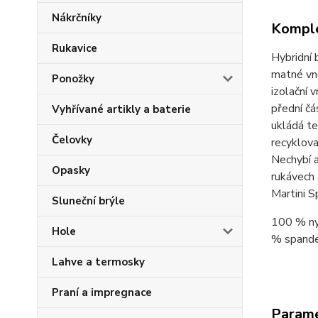
Nákrčníky
Komple
Rukavice
Hybridní
matné vně
Ponožky
izolační 
přední čá
Vyhřívané artikly a baterie
ukládá te
Čelovky
recyklova
Nechybí a
Opasky
rukávech 
Martini 
Sluneční brýle
100 % ny
Hole
% spand
Lahve a termosky
Praní a impregnace
Param