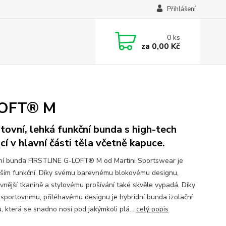
Přihlášení
0
ks
za
0,00 Kč
-LOFT® M
tovní, lehká funkční bunda s high-tech
ací v hlavní části těla včetně kapuce.
ní bunda FIRSTLINE G-LOFT® M od Martini Sportswear je
ším funkční. Díky svému barevnému blokovému designu,
vnější tkanině a stylovému prošívání také skvěle vypadá. Díky
sportovnímu, přiléhavému designu je hybridní bunda izolační
, která se snadno nosí pod jakýmkoli plá...
celý popis