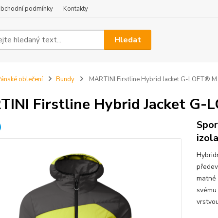
bchodní podmínky
Kontakty
Hledat
ánské oblečení
Bundy
MARTINI Firstline Hybrid Jacket G-LOFT® M
INI Firstline Hybrid Jacket G
Spor
izol
Hybrid
předev
matné 
svému 
vrstvou