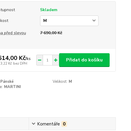
tupnost
Skladem
ikost
a před slevou
7 690,00 Kč
614,00 Kč
/
ks
Přidat do košíku
13,22 Kč
bez DPH
Pánské
Velikost:
M
e:
MARTINI
Komentáře
0