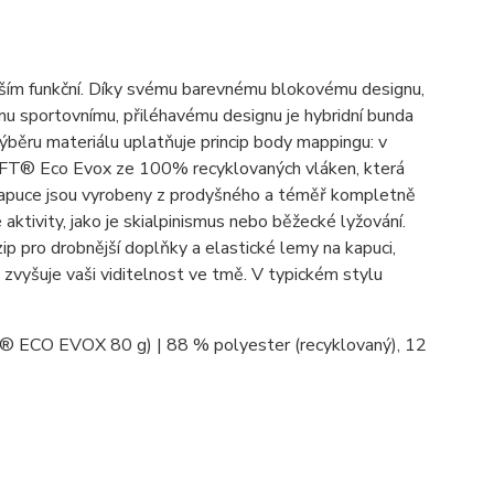
ím funkční. Díky svému barevnému blokovému designu,
mu sportovnímu, přiléhavému designu je hybridní bunda
výběru materiálu uplatňuje princip body mappingu: v
-LOFT® Eco Evox ze 100% recyklovaných vláken, která
k kapuce jsou vyrobeny z prodyšného a téměř kompletně
ktivity, jako je skialpinismus nebo běžecké lyžování.
ip pro drobnější doplňky a elastické lemy na kapuci,
 zvyšuje vaši viditelnost ve tmě. V typickém stylu
T® ECO EVOX 80 g) | 88 % polyester (recyklovaný), 12