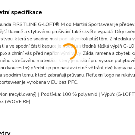
tní specifikace
 bunda FIRSTLINE G-LOFT® M od Martini Sportswear je předevš
jší tkanině a stylovému prošívání také skvěle vypadá. Díky své
vrstvou, která se snadno nosí pod jakýmkoli pláštěm. Z hlediska 
sti a ve spodní části kapuce je použita středně těžká výplň G
plo a chrání vás před nepříznivými vlivy. Záda, ramena a zbyte
ného strečového materiálu, který je ideální pro vysoce pohybové a
ni dvoucestný přední zip pro nastavitelné větrání, dvě kapsy na z
a spodním lemu, které zabraňují průvanu. Reflexní logo na rukávu
Sportswear je vyrobena v EU bez PFC.
lon (recyklovaný) | Podšívka: 100 % polyamid | Výplň: (G-LOF
ex (WOVE.RE)
etry