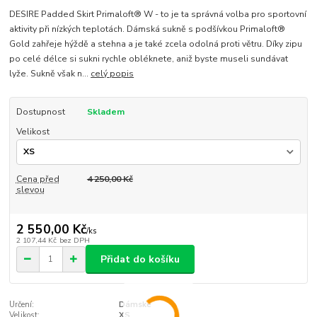
DESIRE Padded Skirt Primaloft® W - to je ta správná volba pro sportovní
aktivity při nízkých teplotách. Dámská sukně s podšívkou Primaloft®
Gold zahřeje hýždě a stehna a je také zcela odolná proti větru. Díky zipu
po celé délce si sukni rychle obléknete, aniž byste museli sundávat
lyže. Sukně však n...
celý popis
Dostupnost
Skladem
Velikost
Cena před
4 250,00 Kč
slevou
2 550,00 Kč
/
ks
2 107,44 Kč
bez DPH
Přidat do košíku
Určení:
Dámské
Velikost:
XS