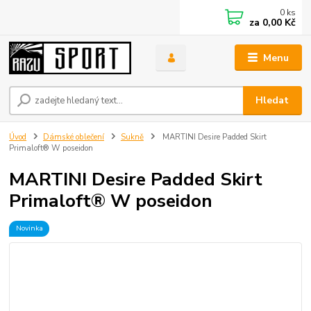
0
ks
za
0,00 Kč
Menu
Hledat
Úvod
Dámské oblečení
Sukně
MARTINI Desire Padded Skirt
Primaloft® W poseidon
MARTINI Desire Padded Skirt
Primaloft® W poseidon
Novinka