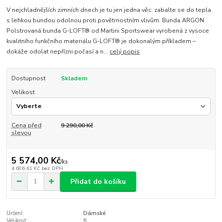
V nejchladnějších zimních dnech je tu jen jedna věc: zabalte se do tepla
s lehkou bundou odolnou proti povětrnostním vlivům. Bunda ARGON
Polstrovaná bunda G-LOFT® od Martini Sportswear vyrobená z vysoce
kvalitního funkčního materiálu G-LOFT® je dokonalým příkladem –
dokáže odolat nepřízni počasí a n...
celý popis
Dostupnost
Skladem
Velikost
Cena před
9 290,00 Kč
slevou
5 574,00 Kč
/
ks
4 606,61 Kč
bez DPH
Přidat do košíku
Určení:
Dámské
Velikost:
S