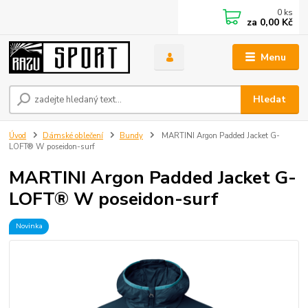
0
ks
za
0,00 Kč
Menu
Hledat
Úvod
Dámské oblečení
Bundy
MARTINI Argon Padded Jacket G-
LOFT® W poseidon-surf
MARTINI Argon Padded Jacket G-
LOFT® W poseidon-surf
Novinka