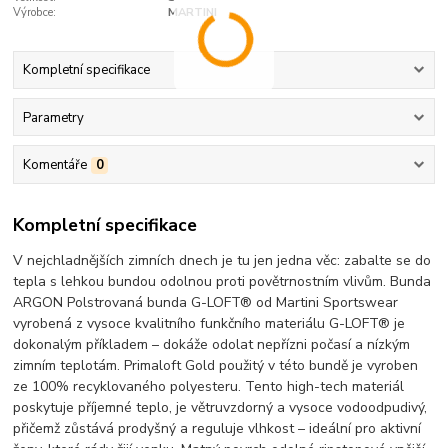
Výrobce:
MARTINI
Kompletní specifikace
Parametry
Komentáře
0
Kompletní specifikace
V nejchladnějších zimních dnech je tu jen jedna věc: zabalte se do
tepla s lehkou bundou odolnou proti povětrnostním vlivům. Bunda
ARGON Polstrovaná bunda G-LOFT® od Martini Sportswear
vyrobená z vysoce kvalitního funkčního materiálu G-LOFT® je
dokonalým příkladem – dokáže odolat nepřízni počasí a nízkým
zimním teplotám. Primaloft Gold použitý v této bundě je vyroben
ze 100% recyklovaného polyesteru. Tento high-tech materiál
poskytuje příjemné teplo, je větruvzdorný a vysoce vodoodpudivý,
přičemž zůstává prodyšný a reguluje vlhkost – ideální pro aktivní