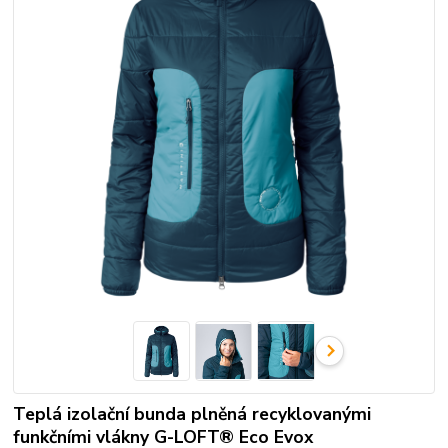
Teplá izolační bunda plněná recyklovanými
funkčními vlákny G-LOFT® Eco Evox