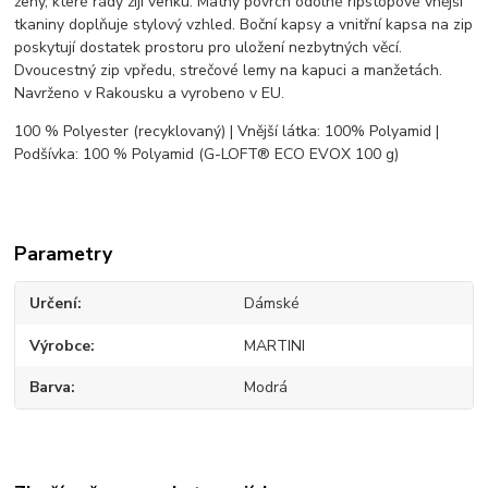
ženy, které rády žijí venku. Matný povrch odolné ripstopové vnější
tkaniny doplňuje stylový vzhled. Boční kapsy a vnitřní kapsa na zip
poskytují dostatek prostoru pro uložení nezbytných věcí.
Dvoucestný zip vpředu, strečové lemy na kapuci a manžetách.
Navrženo v Rakousku a vyrobeno v EU.
100 % Polyester (recyklovaný) | Vnější látka: 100% Polyamid |
Podšívka: 100 % Polyamid (G-LOFT® ECO EVOX 100 g)
Parametry
Určení
Dámské
Výrobce
MARTINI
Barva
Modrá