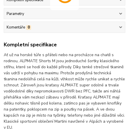
Kompletní specifikace
Parametry
Komentáře
0
Kompletní specifikace
Ať už na horské túře s přáteli nebo na procházce na chatě s
rodinou, ALPMATE Shorts M jsou jednoduché šortky klasického
střihu, které se hodí do každé přírody. Díky tenké strečové tkanině
vás udrží v pohybu na maximu. Protože prodyšná technická
tkanina nedoléhá celá na kůži, vlhkost může rychle unikat a rychle
schnout. Zároveň jsou kraťasy ALPMATE super odolné a trvale
voděodolné díky nepromokavosti DWR bez PFC, takže ani náhlá
přeháňka vám nezkazí zábavu v přírodě. Kraťasy ALPMATE mají
délku nohavic těsně pod kolena, zatímco pas je vybaven knoflíky
na patentky, poklopcem na zip a poutky na pásek. A ve dvou
kapsách na zip je místo na tyčinky, telefony nebo jiné důležité věci.
Klasické sportovní oblečení Martini navržené v Alpách a vyrobené
v EU.