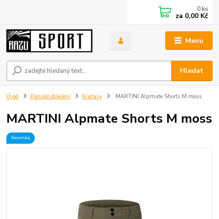
0
ks
za
0,00 Kč
Menu
Hledat
Úvod
Pánské oblečení
Kraťasy
MARTINI Alpmate Shorts M moss
MARTINI Alpmate Shorts M moss
Novinka