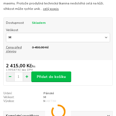
maximu. Protože prodyšná technická tkanina nedoléhá celá na kůži,
vlhkost může rychle unik...
celý popis
Dostupnost
Skladem
Velikost
Cena před
3 450,00 Kč
slevou
2 415,00 Kč
/
ks
1 995,87 Kč
bez DPH
Přidat do košíku
Určení:
Pánské
Velikost:
M
Výrobce:
MARTINI