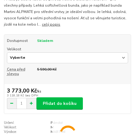
všechny případy. Lehká softshellová bunda, jako je například bunda
Martini ALPMATE pro střední vrstvy, je ideální volbou. Je lehká, odolná,
vysoce funkční a velmi pohodlná na nošení. Ať už se věnujete turistice,
jízdě na kole nebo l...
celý popis
Dostupnost
Skladem
Velikost
Cena před
5 590,00 Kč
slevou
3 773,00 Kč
/
ks
3 118,18 Kč
bez DPH
Přidat do košíku
Určení:
Pánské
Velikost:
M
Výrobce:
MARTINI