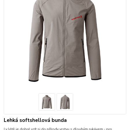
Lehká softshellová bunda
I v létě je dobré vzít si do přírody vrstvu s dlouhým rukávem - pro