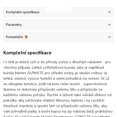
Kompletní specifikace
Parametry
Komentáře
0
Kompletní specifikace
I v létě je dobré vzít si do přírody vrstvu s dlouhým rukávem - pro
všechny případy. Lehká softshellová bunda, jako je například
bunda Martini ALPMATE pro střední vrstvy, je ideální volbou. Je
lehká, odolná, vysoce funkční a velmi pohodlná na nošení. Ať už
se věnujete turistice, jízdě na kole nebo lezení - superstrečová
tkanina se dokonale přizpůsobí vašemu tělu a přizpůsobí se
každému vašemu pohybu. Rychle a účinně také odvádí vlhkost od
pokožky, aby udržovala stabilní tělesnou teplotu i na cestách.
Strečové manžety a spodní lem se přizpůsobí vašemu tělu, aby
vám pohodlně padly, a boční kapsy na zip nabízejí další praktickou
funkci. Klasická bunda Martini Sportswear ALPMATE pro střední