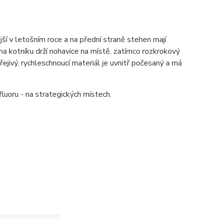
ejší v letošním roce a na přední straně stehen mají
na kotníku drží nohavice na místě, zatímco rozkrokový
jivý, rychleschnoucí materiál je uvnitř počesaný a má
luoru - na strategických místech.