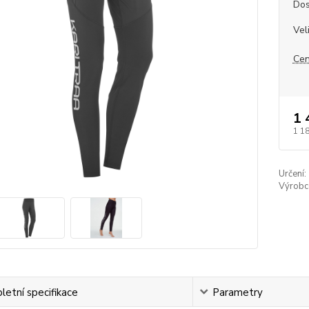
Dos
Vel
Cen
1 
1 1
Určení:
Výrobc
etní specifikace
Parametry