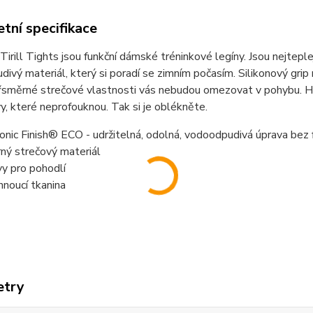
tní specifikace
 Tirill Tights jsou funkční dámské tréninkové legíny. Jsou nejtepl
ivý materiál, který si poradí se zimním počasím. Silikonový grip 
yřsměrné strečové vlastnosti vás nebudou omezovat v pohybu. Hře
y, které neprofouknou. Tak si je oblékněte.
onic Finish® ECO - udržitelná, odolná, vodoodpudivá úprava bez f
ný strečový materiál
y pro pohodlí
noucí tkanina
etry