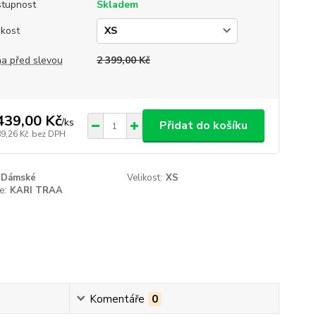
tupnost
Skladem
ikost
a před slevou
2 399,00 Kč
439,00 Kč
/
ks
Přidat do košíku
89,26 Kč
bez DPH
Dámské
Velikost:
XS
e:
KARI TRAA
Komentáře
0