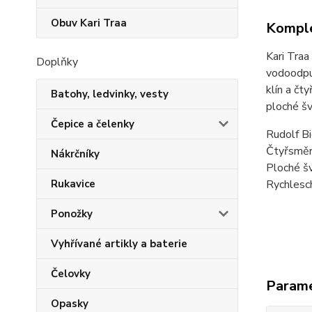
Obuv Kari Traa
Komple
Kari Traa
Doplňky
vodoodpud
klín a čt
Batohy, ledvinky, vesty
ploché šv
Čepice a čelenky
Rudolf Bi
Čtyřsměr
Nákrčníky
Ploché šv
Rychlesch
Rukavice
Ponožky
Vyhřívané artikly a baterie
Čelovky
Param
Opasky