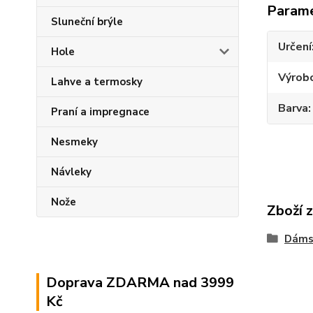
Param
Sluneční brýle
Určení
Hole
Výrob
Lahve a termosky
Barva
Praní a impregnace
Nesmeky
Návleky
Nože
Zboží 
Dáms
Doprava ZDARMA nad 3999
Kč