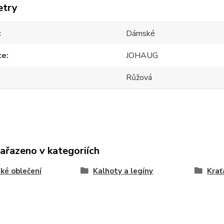
etry
Dámské
ce
JOHAUG
Růžová
zařazeno v kategoriích
ké oblečení
Kalhoty a legíny
Krať