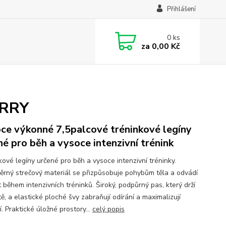
Přihlášení
0
ks
za
0,00 Kč
ERRY
ce výkonné 7,5palcové tréninkové legíny
né pro běh a vysoce intenzivní trénink
kové legíny určené pro běh a vysoce intenzivní tréninky.
ěrný strečový materiál se přizpůsobuje pohybům těla a odvádí
 během intenzivních tréninků. Široký, podpůrný pas, který drží
ě, a elastické ploché švy zabraňují odírání a maximalizují
. Praktické úložné prostory...
celý popis