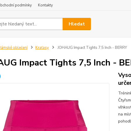
bchodní podmínky
Kontakty
Hledat
ámské oblečení
Kraťasy
JOHAUG Impact Tights 7,5 Inch - BERRY
UG Impact Tights 7,5 Inch - B
Vyso
urče
Trénin
Čtyřsm
vlhkost
na míst
pohodlí