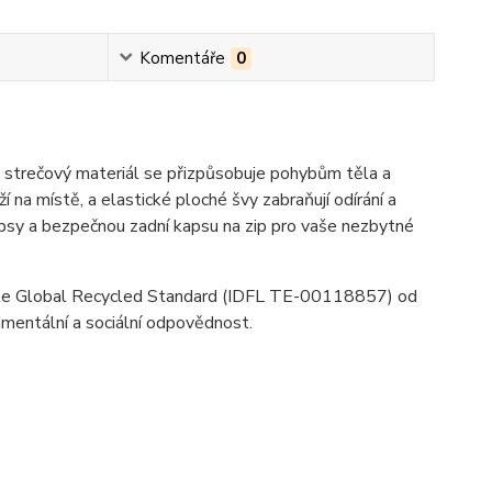
Komentáře
0
ý strečový materiál se přizpůsobuje pohybům těla a
í na místě, a elastické ploché švy zabraňují odírání a
kapsy a bezpečnou zadní kapsu na zip pro vaše nezbytné
dle Global Recycled Standard (IDFL TE-00118857) od
onmentální a sociální odpovědnost.