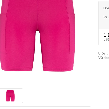
Dos
Vel
1 
1 6
Určení:
Výrobc