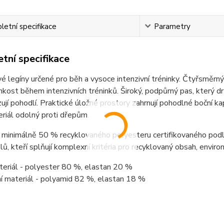
etní specifikace
Parametry
tní specifikace
é legíny určené pro běh a vysoce intenzivní tréninky. Čtyřsměrn
hkost během intenzivních tréninků. Široký, podpůrný pas, který drž
ují pohodlí. Praktické úložné prostory zahrnují pohodlné boční 
eriál odolný proti dřepům.
 minimálně 50 % recyklovaného polyesteru certifikovaného po
ů, kteří splňují komplexní kritéria pro recyklovaný obsah, envir
teriál - polyester 80 %, elastan 20 %
í materiál - polyamid 82 %, elastan 18 %