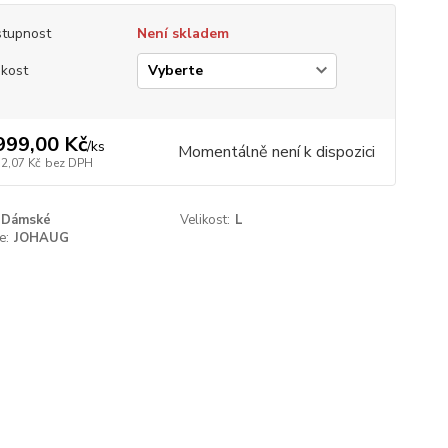
tupnost
Není skladem
ikost
999,00 Kč
/
ks
Momentálně není k dispozici
52,07 Kč
bez DPH
Dámské
Velikost:
L
e:
JOHAUG