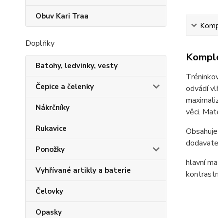
Obuv Kari Traa
Kompl
Doplňky
Komple
Batohy, ledvinky, vesty
Tréninkov
Čepice a čelenky
odvádí vl
maximaliz
Nákrčníky
věci. Mat
Rukavice
Obsahuje
dodavatel
Ponožky
hlavní ma
Vyhřívané artikly a baterie
kontrastn
Čelovky
Opasky