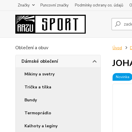
Značky
Puncovní značky
Podmínky ochrany os. údajů
O
Oblečení a obuv
Úvod
D
JOHA
Dámské oblečení
Mikiny a svetry
Novinka
Trička a tílka
Bundy
Termoprádlo
Kalhoty a legíny