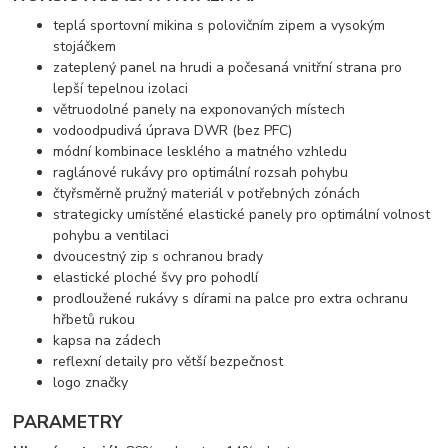
teplá sportovní mikina s polovičním zipem a vysokým
stojáčkem
zateplený panel na hrudi a počesaná vnitřní strana pro
lepší tepelnou izolaci
větruodolné panely na exponovaných místech
vodoodpudivá úprava DWR (bez PFC)
módní kombinace lesklého a matného vzhledu
raglánové rukávy pro optimální rozsah pohybu
čtyřsměrně pružný materiál v potřebných zónách
strategicky umístěné elastické panely pro optimální volnost
pohybu a ventilaci
dvoucestný zip s ochranou brady
elastické ploché švy pro pohodlí
prodloužené rukávy s dírami na palce pro extra ochranu
hřbetů rukou
kapsa na zádech
reflexní detaily pro větší bezpečnost
logo značky
PARAMETRY