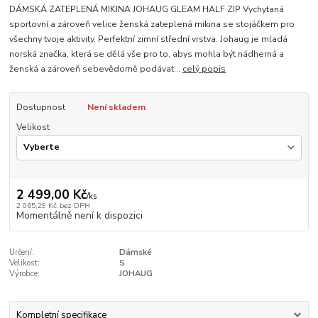
DÁMSKÁ ZATEPLENÁ MIKINA JOHAUG GLEAM HALF ZIP Vychytaná
sportovní a zároveň velice ženská zateplená mikina se stojáčkem pro
všechny tvoje aktivity. Perfektní zimní střední vrstva. Johaug je mladá
norská značka, která se dělá vše pro to, abys mohla být nádherná a
ženská a zároveň sebevědomě podávat...
celý popis
Dostupnost
Není skladem
Velikost
2 499,00 Kč
/
ks
2 065,29 Kč
bez DPH
Momentálně není k dispozici
Určení:
Dámské
Velikost:
S
Výrobce:
JOHAUG
Kompletní specifikace