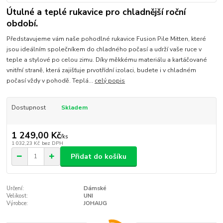
Útulné a teplé rukavice pro chladnější roční
období.
Představujeme vám naše pohodlné rukavice Fusion Pile Mitten, které
jsou ideálním společníkem do chladného počasí a udrží vaše ruce v
teple a stylové po celou zimu. Díky měkkému materiálu a kartáčované
vnitřní straně, která zajišťuje prvotřídní izolaci, budete i v chladném
počasí vždy v pohodě. Teplá...
celý popis
Dostupnost
Skladem
1 249,00 Kč
/
ks
1 032,23 Kč
bez DPH
Přidat do košíku
Určení:
Dámské
Velikost:
UNI
Výrobce:
JOHAUG