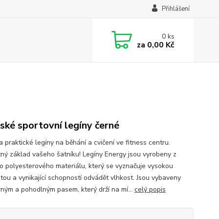
Přihlášení
0
ks
za
0,00 Kč
ké sportovní legíny černé
 praktické legíny na běhání a cvičení ve fitness centru.
ný základ vašeho šatníku! Legíny Energy jsou vyrobeny z
o polyesterového materiálu, který se vyznačuje vysokou
itou a vynikající schopností odvádět vlhkost. Jsou vybaveny
ným a pohodlným pasem, který drží na mí...
celý popis