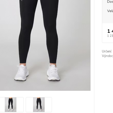
Dos
Vel
1 
1 2
Určení:
Výrobc