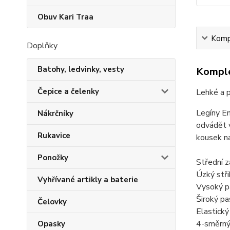
Obuv Kari Traa
Kompl
Doplňky
Batohy, ledvinky, vesty
Komple
Čepice a čelenky
Lehké a p
Legíny En
Nákrčníky
odvádět v
Rukavice
kousek na
Ponožky
Střední z
Úzký stři
Vyhřívané artikly a baterie
Vysoký p
Široký pa
Čelovky
Elastický
4-směrný 
Opasky