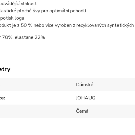
odvádějící vlhkost
astické ploché švy pro optimální pohodlí
 potisk loga
dukt je z 50 % nebo více vyroben z recyklovaných syntetických
r 78%, elastane 22%
etry
Dámské
ce
JOHAUG
Černá