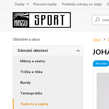
Značky
Puncovní značky
Podmínky ochrany os. údajů
O
Oblečení a obuv
Úvod
D
JOHA
Dámské oblečení
Mikiny a svetry
Novinka
Trička a tílka
Bundy
Termoprádlo
Kalhoty a legíny