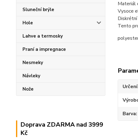
Materiál 
Sluneční brýle
Vysoce el
Diskrétní
Hole
Tento pro
Lahve a termosky
polyeste
Praní a impregnace
Nesmeky
Param
Návleky
Určení
Nože
Výrob
Barva
Doprava ZDARMA nad 3999
Kč