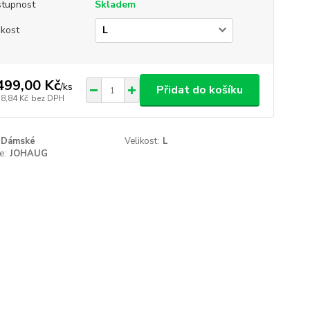
tupnost
Skladem
ikost
499,00 Kč
/
ks
Přidat do košíku
38,84 Kč
bez DPH
Dámské
Velikost:
L
e:
JOHAUG