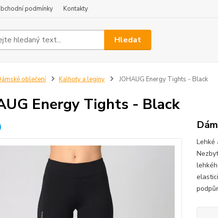
bchodní podmínky
Kontakty
Hledat
ámské oblečení
Kalhoty a legíny
JOHAUG Energy Tights - Black
UG Energy Tights - Black
Dáms
Lehké a
Nezbyt
lehkéh
elastic
podpůr