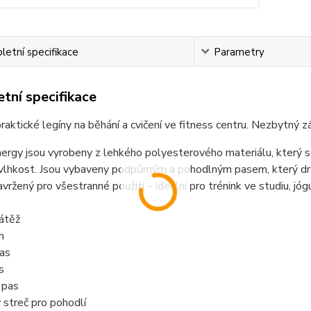
etní specifikace
Parametry
tní specifikace
raktické legíny na běhání a cvičení ve fitness centru. Nezbytný z
ergy jsou vyrobeny z lehkého polyesterového materiálu, který se
lhkost. Jsou vybaveny podpůrným a pohodlným pasem, který drží
vržený pro všestranné použití – ideální pro trénink ve studiu, jóg
átěž
h
as
s
 pas
streč pro pohodlí