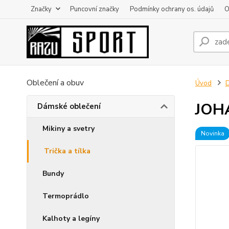
Značky
Puncovní značky
Podmínky ochrany os. údajů
O
Oblečení a obuv
Úvod
D
JOHA
Dámské oblečení
Mikiny a svetry
Novinka
Trička a tílka
Bundy
Termoprádlo
Kalhoty a legíny