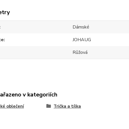
etry
Dámské
ce
JOHAUG
Růžová
zařazeno v kategoriích
ké oblečení
Trička a tílka