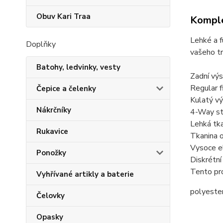
Obuv Kari Traa
Komple
Lehké a f
Doplňky
vašeho tr
Batohy, ledvinky, vesty
Zadní výs
Regular f
Čepice a čelenky
Kulatý vý
Nákrčníky
4-Way st
Lehká tk
Rukavice
Tkanina o
Vysoce el
Ponožky
Diskrétní
Tento pro
Vyhřívané artikly a baterie
polyest
Čelovky
Opasky