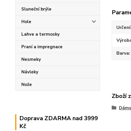
Sluneční brýle
Param
Hole
Určení
Lahve a termosky
Výrob
Praní a impregnace
Barva
Nesmeky
Návleky
Nože
Zboží 
Dáms
Doprava ZDARMA nad 3999
Kč