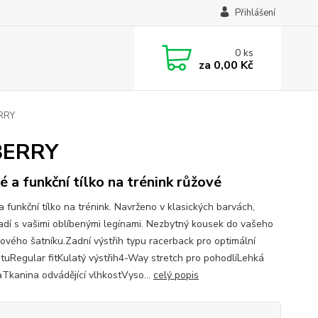
Přihlášení
0
ks
za
0,00 Kč
ERRY
 BERRY
é a funkční tílko na trénink růžové
a funkční tílko na trénink. Navrženo v klasických barvách,
ladí s vašimi oblíbenými legínami. Nezbytný kousek do vašeho
kového šatníku.Zadní výstřih typu racerback pro optimální
ilituRegular fitKulatý výstřih4-Way stretch pro pohodlíLehká
aTkanina odvádějící vlhkostVyso...
celý popis