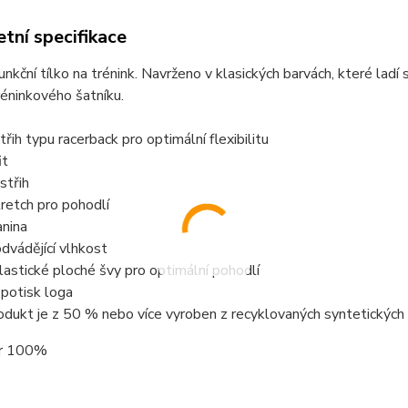
tní specifikace
unkční tílko na trénink. Navrženo v klasických barvách, které lad
éninkového šatníku.
třih typu racerback pro optimální flexibilitu
it
střih
retch pro pohodlí
anina
dvádějící vlhkost
astické ploché švy pro optimální pohodlí
 potisk loga
dukt je z 50 % nebo více vyroben z recyklovaných syntetických
er 100%