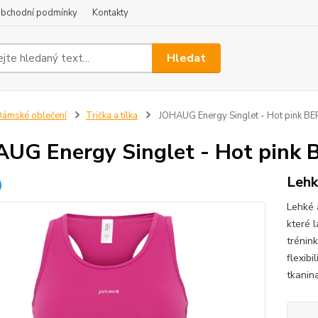
bchodní podmínky
Kontakty
Hledat
ámské oblečení
Trička a tílka
JOHAUG Energy Singlet - Hot pink B
UG Energy Singlet - Hot pink
Lehk
Lehké 
které 
trénin
flexib
tkanin