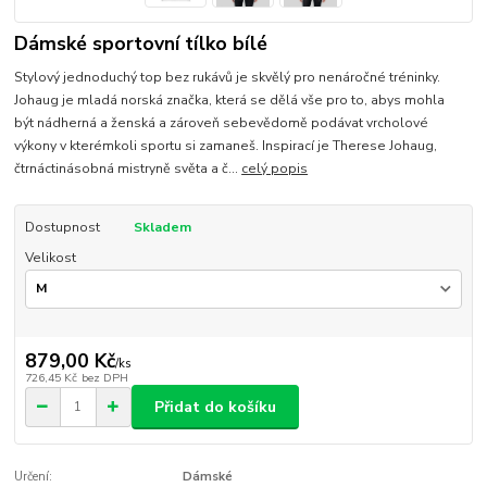
Dámské sportovní tílko bílé
Stylový jednoduchý top bez rukávů je skvělý pro nenáročné tréninky.
Johaug je mladá norská značka, která se dělá vše pro to, abys mohla
být nádherná a ženská a zároveň sebevědomě podávat vrcholové
výkony v kterémkoli sportu si zamaneš. Inspirací je Therese Johaug,
čtrnáctinásobná mistryně světa a č...
celý popis
Dostupnost
Skladem
Velikost
879,00 Kč
/
ks
726,45 Kč
bez DPH
Přidat do košíku
Určení:
Dámské