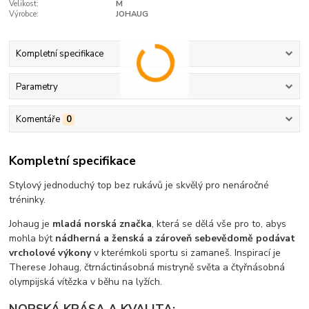
Velikost:
M
Výrobce:
JOHAUG
Kompletní specifikace
Parametry
Komentáře
0
Kompletní specifikace
Stylový jednoduchý top bez rukávů je skvělý pro nenáročné
tréninky.
Johaug je
mladá norská značka
, která se dělá vše pro to, abys
mohla být
nádherná a ženská a zároveň sebevědomě podávat
vrcholové výkony
v kterémkoli sportu si zamaneš. Inspirací je
Therese Johaug, čtrnáctinásobná mistryně světa a čtyřnásobná
olympijská vítězka v běhu na lyžích.
NORSKÁ KRÁSA A KVALITA: