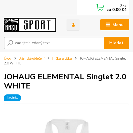
0
ks
za
0,00 Kč
Menu
Hledat
Úvod
Dámské oblečení
Trička a tílka
JOHAUG ELEMENTAL Singlet
2.0 WHITE
JOHAUG ELEMENTAL Singlet 2.0
WHITE
Novinka