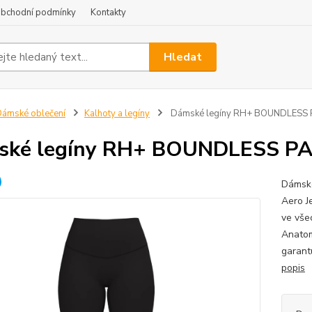
bchodní podmínky
Kontakty
Hledat
ámské oblečení
Kalhoty a legíny
Dámské legíny RH+ BOUNDLESS P
ské legíny RH+ BOUNDLESS PA
Dámské
Aero Je
ve vše
Anatom
garant
popis