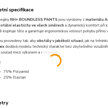
tní specifikace
legíny
RH+ BOUNDLESS PANTS
jsou vyrobeny z
materiálu A
totální elasticitu ve všech směrech
a dynamický komfort při 
ě kopíruje tělo a garantuje ergonomickou volnost pohybu přímo v
ou provedeny tak, aby
obstály v jakékoli situaci
, jak na trénin
lex
dodává modelu technický charakter bez zbytečného vizuálníh
ý soulad mezi výkonem a vzhledem.
:
75% Polyamid
25% Elastan
etry