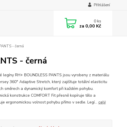
Přihlášení
0
ks
za
0,00 Kč
ANTS - černá
NTS - černá
 legíny RH+ BOUNDLESS PANTS jsou vyrobeny z materiálu
rsey 360° Adaptive Stretch, který zajišťuje totální elasticitu
ch směrech a dynamický komfort při každém pohybu.
ická konstrukce COMFORT Fit přesně kopíruje tělo a
uje ergonomickou volnost pohybu přímo v sedle. Legí...
celý