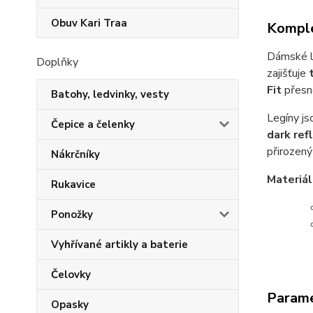
Obuv Kari Traa
Komple
Dámské 
Doplňky
zajišťuje
Fit
přesn
Batohy, ledvinky, vesty
Legíny js
Čepice a čelenky
dark ref
přirozen
Nákrčníky
Materiál
Rukavice
Ponožky
Vyhřívané artikly a baterie
Čelovky
Param
Opasky