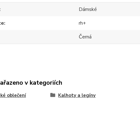
Dámské
ce
rh+
Černá
zařazeno v kategoriích
ké oblečení
Kalhoty a legíny