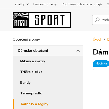
Značky
Puncovní značky
Podmínky ochrany os. údajů
O
Oblečení a obuv
Úvod
D
Dám
Dámské oblečení
Mikiny a svetry
Novinka
Trička a tílka
Bundy
Termoprádlo
Kalhoty a legíny