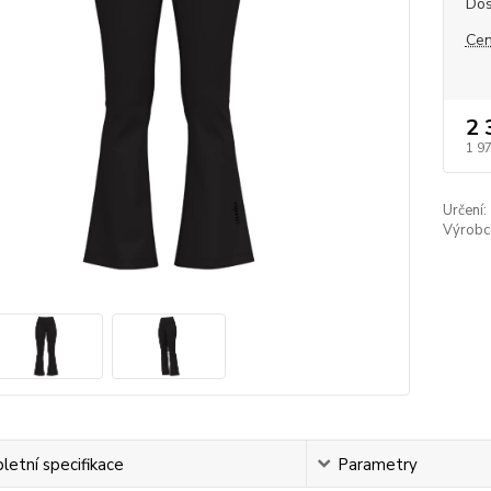
Dos
Cen
2 
1 9
Určení:
Výrobc
etní specifikace
Parametry