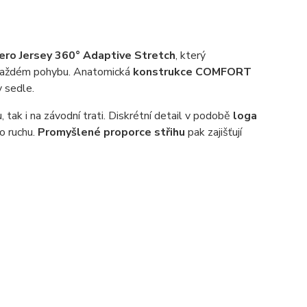
ero Jersey 360° Adaptive Stretch
, který
každém pohybu. Anatomická
konstrukce COMFORT
 sedle.
ku, tak i na závodní trati. Diskrétní detail v podobě
loga
o ruchu.
Promyšlené proporce střihu
pak zajišťují