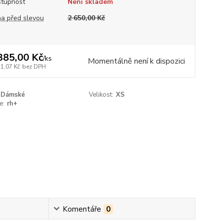
tupnost
Není skladem
a před slevou
2 650,00 Kč
385,00 Kč
/
ks
Momentálně není k dispozici
71,07 Kč
bez DPH
Dámské
Velikost:
XS
e:
rh+
Komentáře
0