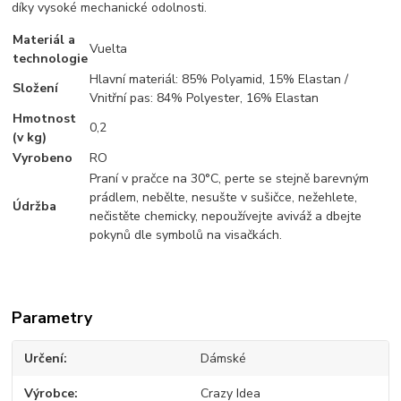
díky vysoké mechanické odolnosti.
Materiál a
Vuelta
technologie
Hlavní materiál: 85% Polyamid, 15% Elastan /
Složení
Vnitřní pas: 84% Polyester, 16% Elastan
Hmotnost
0,2
(v kg)
Vyrobeno
RO
Praní v pračce na 30°C, perte se stejně barevným
prádlem, nebělte, nesušte v sušičce, nežehlete,
Údržba
nečistěte chemicky, nepoužívejte aviváž a dbejte
pokynů dle symbolů na visačkách.
Parametry
Určení
Dámské
Výrobce
Crazy Idea