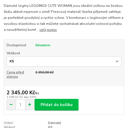
Dámské legíny LEGGINGS CUTE WOMAN jsou ideální volbou na širokou
škálu aktivit nejenom v zimě! Fleecový materiál Vuelta příjemně zahřeje,
je perfektně prodyšný a rychle schne. V kombinaci s legínovým střihem a
vysokou elasticitou si tak můžete vychutnávat absolutní volnost pohybu
a neuvěřitelný komf...
celý popis
Dostupnost
Skladem
Velikost
Cena před
3 350,00 Kč
slevou
2 345,00 Kč
/
ks
1 938,02 Kč
bez DPH
Přidat do košíku
Určení:
Dámské
Velikost:
XS