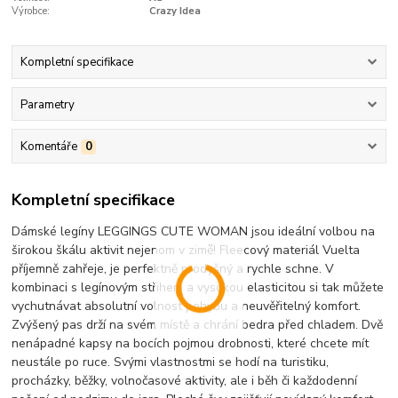
Výrobce:
Crazy Idea
Kompletní specifikace
Parametry
Komentáře
0
Kompletní specifikace
Dámské legíny LEGGINGS CUTE WOMAN jsou ideální volbou na
širokou škálu aktivit nejenom v zimě! Fleecový materiál Vuelta
příjemně zahřeje, je perfektně prodyšný a rychle schne. V
kombinaci s legínovým střihem a vysokou elasticitou si tak můžete
vychutnávat absolutní volnost pohybu a neuvěřitelný komfort.
Zvýšený pas drží na svém místě a chrání bedra před chladem. Dvě
nenápadné kapsy na bocích pojmou drobnosti, které chcete mít
neustále po ruce. Svými vlastnostmi se hodí na turistiku,
procházky, běžky, volnočasové aktivity, ale i běh či každodenní