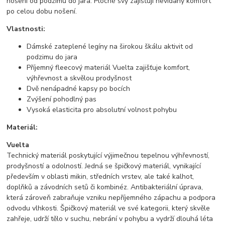
nošení od podzimu do jara. Ploché švy zajišťují nevídaný komfort
po celou dobu nošení.
Vlastnosti:
Dámské zateplené legíny na širokou škálu aktivit od
podzimu do jara
Příjemný fleecový materiál Vuelta zajišťuje komfort,
výhřevnost a skvělou prodyšnost
Dvě nenápadné kapsy po bocích
Zvýšení pohodlný pas
Vysoká elasticita pro absolutní volnost pohybu
Materiál:
Vuelta
Technický materiál poskytující výjimečnou tepelnou výhřevností,
prodyšností a odolností. Jedná se špičkový materiál, vynikající
především v oblasti mikin, středních vrstev, ale také kalhot,
doplňků a závodních setů či kombinéz. Antibakteriální úprava,
která zároveň zabraňuje vzniku nepříjemného zápachu a podpora
odvodu vlhkosti. Špičkový materiál ve své kategorii, který skvěle
zahřeje, udrží tělo v suchu, nebrání v pohybu a vydrží dlouhá léta