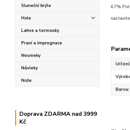
Sluneční brýle
67% Poly
Hole
nastavit
Lahve a termosky
Praní a impregnace
Param
Nesmeky
Určení
Návleky
Výrob
Nože
Barva
Doprava ZDARMA nad 3999
Kč