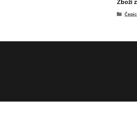
Zboží 
Čepic