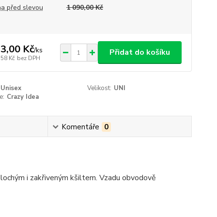
a před slevou
1 090,00 Kč
3,00 Kč
/
ks
Přidat do košíku
,58 Kč
bez DPH
Unisex
Velikost:
UNI
e:
Crazy Idea
Komentáře
0
plochým i zakřiveným kšiltem. Vzadu obvodově