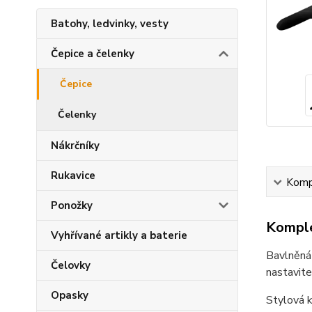
Batohy, ledvinky, vesty
Čepice a čelenky
Čepice
Čelenky
Nákrčníky
Rukavice
Kompl
Ponožky
Komple
Vyhřívané artikly a baterie
Bavlněná
Čelovky
nastavit
Opasky
Stylová k