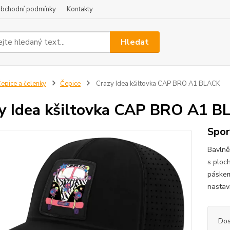
bchodní podmínky
Kontakty
Hledat
epice a čelenky
Čepice
Crazy Idea kšiltovka CAP BRO A1 BLACK
y Idea kšiltovka CAP BRO A1 
Spor
Bavlně
s ploc
páskem
nastav
Dos