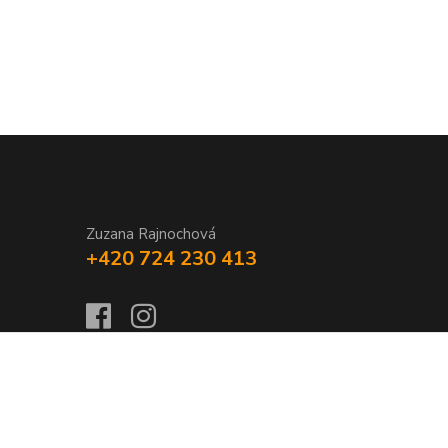
Zuzana Rajnochová
+420 724 230 413
Vytvořeno na
Eshop-rychle.cz