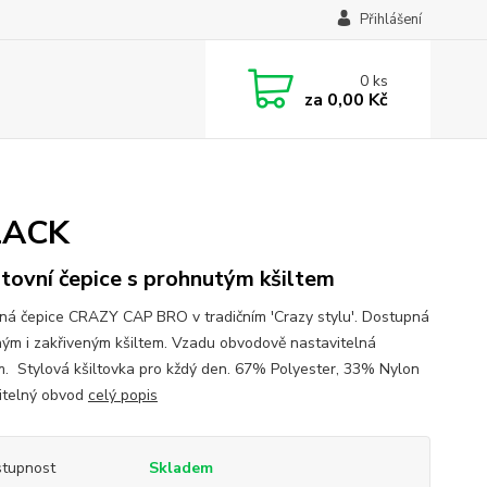
Přihlášení
0
ks
za
0,00 Kč
BLACK
tovní čepice s prohnutým kšiltem
ná čepice CRAZY CAP BRO v tradičním 'Crazy stylu'. Dostupná
hým i zakřiveným kšiltem. Vzadu obvodově nastavitelná
. Stylová kšiltovka pro kždý den. 67% Polyester, 33% Nylon
itelný obvod
celý popis
tupnost
Skladem