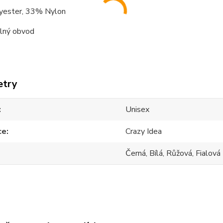
ester, 33% Nylon
elný obvod
etry
Unisex
ce
Crazy Idea
Černá, Bílá, Růžová, Fialová