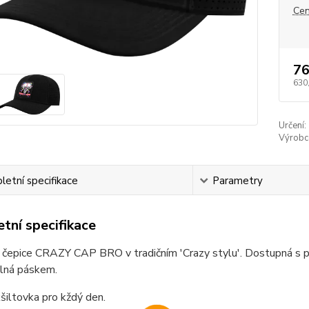
Cen
76
630
Určení:
Výrobc
etní specifikace
Parametry
tní specifikace
 čepice CRAZY CAP BRO v tradičním 'Crazy stylu'. Dostupná s 
elná páskem.
šiltovka pro kždý den.