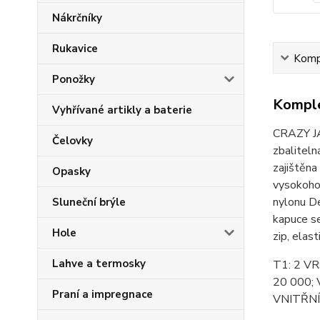
Nákrčníky
Rukavice
Kompl
Ponožky
Komple
Vyhřívané artikly a baterie
CRAZY JA
Čelovky
zbaliteln
zajištěna
Opasky
vysokohor
nylonu De
Sluneční brýle
kapuce se
Hole
zip, elas
Lahve a termosky
T1: 2 V
20 000;
Praní a impregnace
VNITŘNÍ