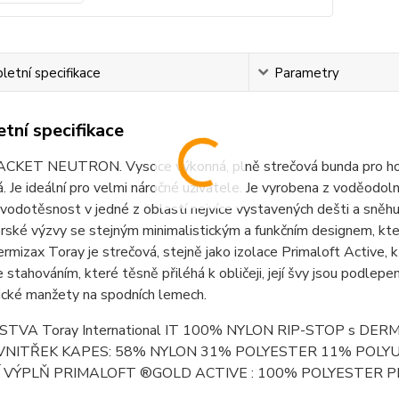
etní specifikace
Parametry
tní specifikace
CKET NEUTRON. Vysoce výkonná, plně strečová bunda pro horol
á. Je ideální pro velmi náročné uživatele. Je vyrobena z voděodol
 vodotěsnost v jedné z oblastí nejvíce vystavených dešti a sněh
ské výzvy se stejným minimalistickým a funkčním designem, který
rmizax Toray je strečová, stejně jako izolace Primaloft Active,
 stahováním, které těsně přiléhá k obličeji, její švy jsou podlep
tické manžety na spodních lemech.
RSTVA Toray International IT 100% NYLON RIP-STOP s 
 VNITŘEK KAPES: 58% NYLON 31% POLYESTER 11% POLY
 VÝPLŇ PRIMALOFT ®GOLD ACTIVE : 100% POLYESTER 