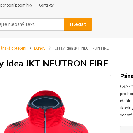
bchodní podmínky
Kontakty
Hledat
ánské oblečení
Bundy
Crazy Idea JKT NEUTRON FIRE
y Idea JKT NEUTRON FIRE
Páns
CRAZY 
pro hor
ideáln
tkanin
vodotě