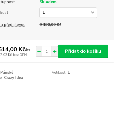
tupnost
Skladem
ikost
a před slevou
9 190,00 Kč
514,00 Kč
/
ks
Přidat do košíku
57,02 Kč
bez DPH
Pánské
Velikost:
L
e:
Crazy Idea