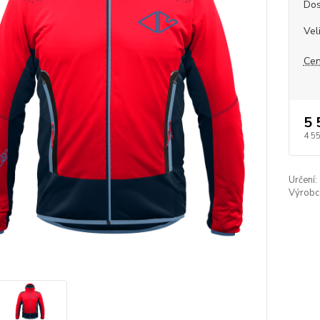
Dos
Vel
Cen
5 
4 5
Určení:
Výrobc