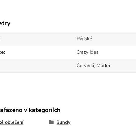
etry
Pánské
ce
Crazy Idea
Červená, Modrá
zařazeno v kategoriích
é oblečení
Bundy