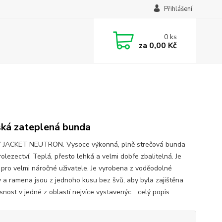
Přihlášení
0
ks
za
0,00 Kč
ká zateplená bunda
JACKET NEUTRON. Vysoce výkonná, plně strečová bunda
olezectví. Teplá, přesto lehká a velmi dobře zbalitelná. Je
í pro velmi náročné uživatele. Je vyrobena z voděodolné
y a ramena jsou z jednoho kusu bez švů, aby byla zajištěna
snost v jedné z oblastí nejvíce vystavenýc...
celý popis