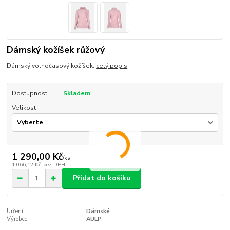
Dámský kožíšek růžový
Dámský volnočasový kožíšek.
celý popis
Dostupnost
Skladem
Velikost
1 290,00 Kč
/
ks
1 066,12 Kč
bez DPH
Přidat do košíku
Určení:
Dámské
Výrobce:
AULP