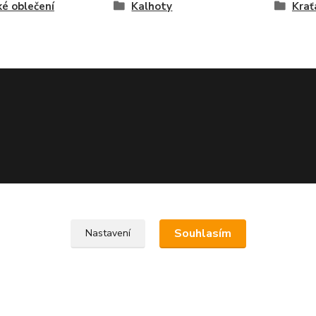
é oblečení
Kalhoty
Krať
Souhlasím
Nastavení