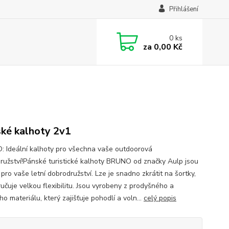
Přihlášení
0
ks
za
0,00 Kč
ké kalhoty 2v1
 Ideální kalhoty pro všechna vaše outdoorová
ružství!Pánské turistické kalhoty BRUNO od značky Aulp jsou
 pro vaše letní dobrodružství. Lze je snadno zkrátit na šortky,
ručuje velkou flexibilitu. Jsou vyrobeny z prodyšného a
o materiálu, který zajišťuje pohodlí a voln...
celý popis