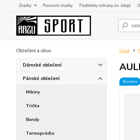
Značky
Puncovní značky
Podmínky ochrany os. údajů
O
Oblečení a obuv
Úvod
P
AUL
Dámské oblečení
Pánské oblečení
Novinka
Mikiny
Trička
Bundy
Termoprádlo