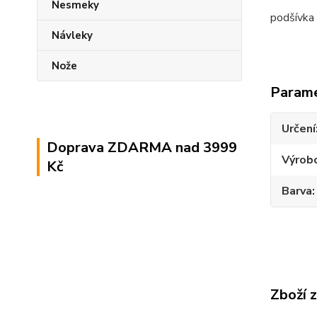
Nesmeky
podšívka
Návleky
Nože
Param
Určení
Doprava ZDARMA nad 3999
Výrob
Kč
Barva
Zboží 