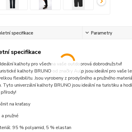
etní specifikace
Parametry
tní specifikace
deální kalhoty pro všechna vaše outdoorová dobrodružství!
ristické kalhoty BRUNO od značky Aulp jsou ideální pro vaše letn
velkou flexibilitu. Jsou vyrobeny z prodyšného a pružného materiál
. Tyto univerzální kalhoty BRUNO jsou ideální na turistiku a hod
 přírody!
ěnit na kraťasy
 a pružné
teriál: 95 % polyamid, 5 % elastan