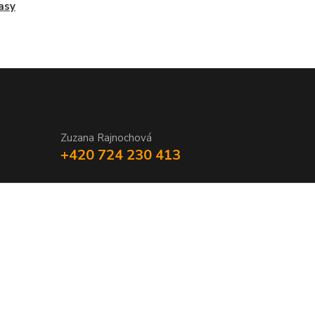
asy
Zuzana Rajnochová
+420 724 230 413
Vytvořeno na
Eshop-rychle.cz