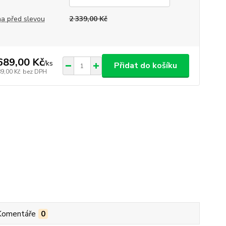
a před slevou
2 339,00 Kč
689,00 Kč
/
ks
Přidat do košíku
89,00 Kč
bez DPH
Komentáře
0