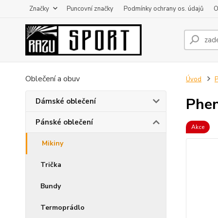
Značky
Puncovní značky
Podmínky ochrany os. údajů
O
Oblečení a obuv
Úvod
P
Phen
Dámské oblečení
Pánské oblečení
Akce
Mikiny
Trička
Bundy
Termoprádlo