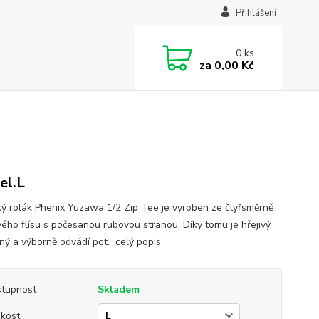
Přihlášení
0
ks
za
0,00 Kč
el.L
ký rolák Phenix Yuzawa 1/2 Zip Tee je vyroben ze čtyřsměrně
vého flísu s počesanou rubovou stranou. Díky tomu je hřejivý,
ný a výborně odvádí pot.
celý popis
tupnost
Skladem
ikost