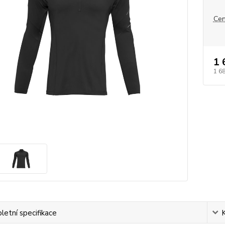
Cen
1 
1 6
etní specifikace