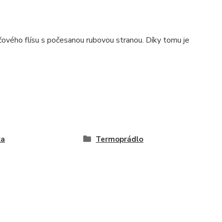
ového flísu s počesanou rubovou stranou. Díky tomu je
ka
Termoprádlo