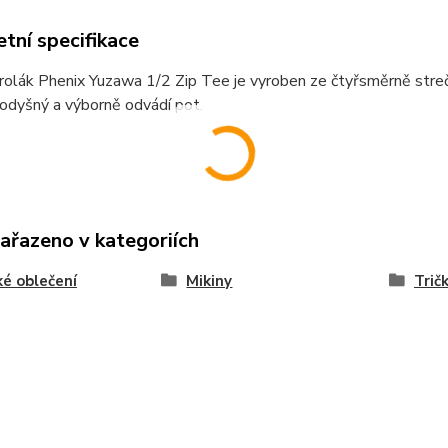
tní specifikace
rolák Phenix Yuzawa 1/2 Zip Tee je vyroben ze čtyřsměrně streč
prodyšný a výborně odvádí pot.
zařazeno v kategoriích
é oblečení
Mikiny
Trič