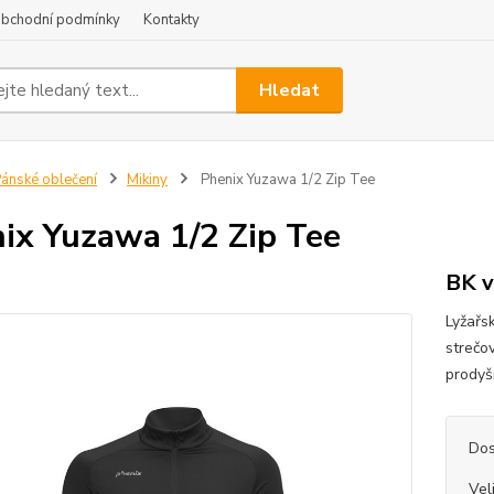
bchodní podmínky
Kontakty
Hledat
ánské oblečení
Mikiny
Phenix Yuzawa 1/2 Zip Tee
ix Yuzawa 1/2 Zip Tee
BK v
Lyžařs
strečo
prodyš
Dos
Vel