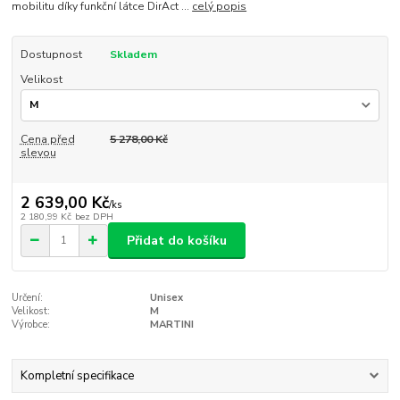
mobilitu díky funkční látce DirAct ...
celý popis
Dostupnost
Skladem
Velikost
Cena před
5 278,00 Kč
slevou
2 639,00 Kč
/
ks
2 180,99 Kč
bez DPH
Přidat do košíku
Určení:
Unisex
Velikost:
M
Výrobce:
MARTINI
Kompletní specifikace