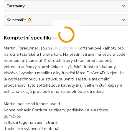
Parametry
Komentáře
0
Kompletní specifikace
Martini Forerunner jsou velmi pohodlné softshellové kalhoty pro
náročné lyžařské a horské túry. Na přední straně má větru a vodě
nepropustný laminát X-stretch, který chrání před studeným
větrem a sněhovými přeháňkami. Lyžařské, turistické kalhoty
získávají vysokou mobilitu díky funkční látce DirAct 4D. Nejen, že
je rychleschnoucí, ale struktura uvnitř zajišťuje maximální
prodyšnost. Tyto softshellové kalhoty mají celkem čtyři kapsy a
ochranu okrajů proti oděru na zip odolnou proti oděru.
Martini pas se silikonem uvnitř
Konce nohavic Cordura se zipem, podšívkou a elastickou
gumičkou
reflexní logo na zadní straně
Technické vybavení / materiál