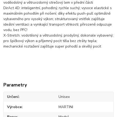
voděodolný a větruvzdorný strečový lem v přední části
DirAct 4D: inteligentní, pohodlný, rychle suchý; vysoce elastické s
maximálním pohodlím při nošení; díky efektu push-pull optimálně
vybaveného pro vysoký výkon; strukturovaný vnitřek zajišťuje
ideální ventilaci a vynikající transport vlhkosti; přirozeně odpuzuje
vodu, bez PFC!
X-Stretch: vodotěsný a větruodolný, prodyšný, dokonale vybavený;
pro špičkový výkon a příjemný pocit těla bez ztráty tepla;
mechanické roztažení zajišťuje super pohodlí a skvělý pocit
Parametry
Určení
Unisex
Výrobce
MARTINI
Barva
Modrá