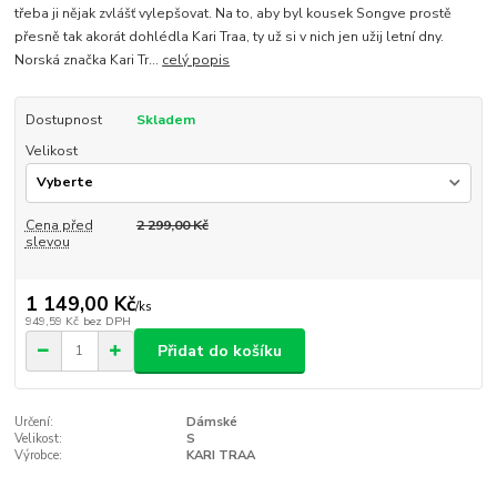
třeba ji nějak zvlášť vylepšovat. Na to, aby byl kousek Songve prostě
přesně tak akorát dohlédla Kari Traa, ty už si v nich jen užij letní dny.
Norská značka Kari Tr...
celý popis
Dostupnost
Skladem
Velikost
Cena před
2 299,00 Kč
slevou
1 149,00 Kč
/
ks
949,59 Kč
bez DPH
Přidat do košíku
Určení:
Dámské
Velikost:
S
Výrobce:
KARI TRAA