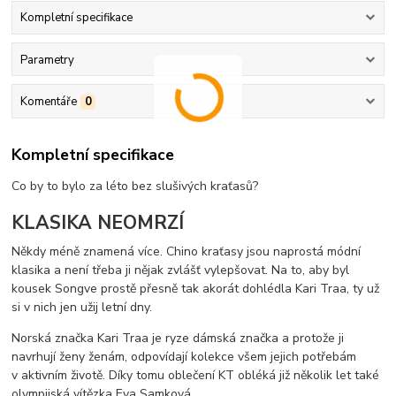
Kompletní specifikace
Parametry
Komentáře
0
Kompletní specifikace
Co by to bylo za léto bez slušivých kraťasů?
KLASIKA NEOMRZÍ
Někdy méně znamená více. Chino kraťasy jsou naprostá módní
klasika a není třeba ji nějak zvlášť vylepšovat. Na to, aby byl
kousek Songve prostě přesně tak akorát dohlédla Kari Traa, ty už
si v nich jen užij letní dny.
Norská značka Kari Traa je ryze dámská značka a protože ji
navrhují ženy ženám, odpovídají kolekce všem jejich potřebám
v aktivním životě. Díky tomu oblečení KT obléká již několik let také
olympijská vítězka Eva Samková.