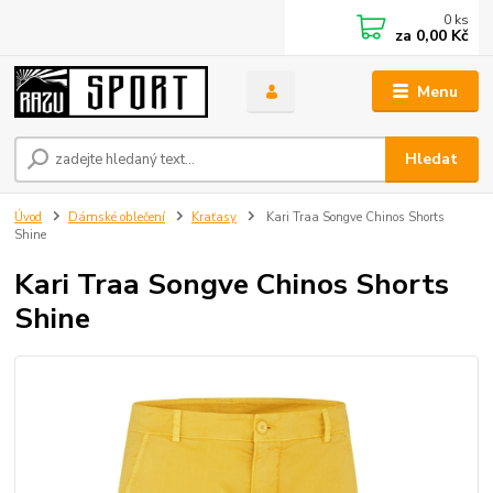
0
ks
za
0,00 Kč
Menu
Hledat
Úvod
Dámské oblečení
Kraťasy
Kari Traa Songve Chinos Shorts
Shine
Kari Traa Songve Chinos Shorts
Shine