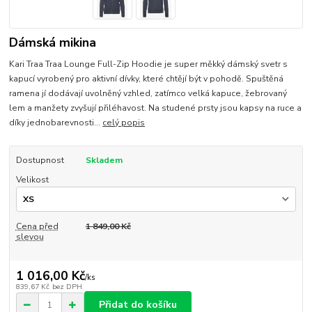
Dámská mikina
Kari Traa Traa Lounge Full-Zip Hoodie je super měkký dámský svetr s
kapucí vyrobený pro aktivní dívky, které chtějí být v pohodě. Spuštěná
ramena jí dodávají uvolněný vzhled, zatímco velká kapuce, žebrovaný
lem a manžety zvyšují přiléhavost. Na studené prsty jsou kapsy na ruce a
díky jednobarevnosti...
celý popis
Dostupnost
Skladem
Velikost
Cena před
1 849,00 Kč
slevou
1 016,00 Kč
/
ks
839,67 Kč
bez DPH
Přidat do košíku