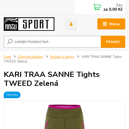
0
ks
za
0,00 Kč
Menu
Hledat
Úvod
Dámské oblečení
Kalhoty a legíny
KARI TRAA SANNE Tights
TWEED Zelená
KARI TRAA SANNE Tights
TWEED Zelená
Novinka