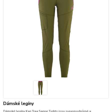
Dámské legíny
Dámské legíny Kari Traa Sanne Tights jsou superpodpůrné a