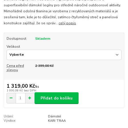
superflexibilní dámské legíny pro středně náročné outdoorové aktivity.
Mimořádně odolná tkanina je vyrobena z recyklovaných materiálů a je
zesílená tam, kde je to důležité, zatímco čtyřsměrný streč a panelová
konstrukce zajišťují, že se správ...
celý popis
Dostupnost
Skladem
Velikost
Cena před
2 399,00 Kč
slevou
1 319,00 Kč
/
ks
1 090,08 Kč
bez DPH
Přidat do košíku
Určení:
Dámské
Výrobce:
KARI TRAA