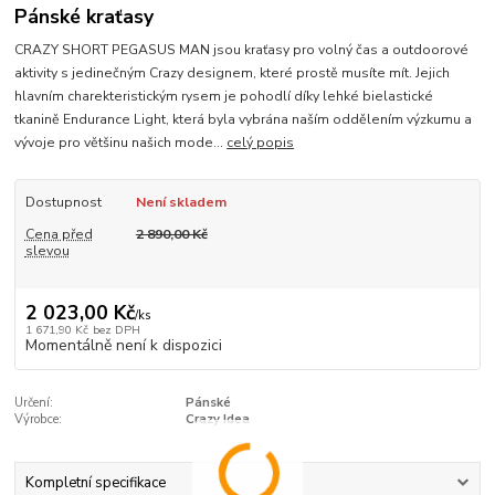
Pánské kraťasy
CRAZY SHORT PEGASUS MAN jsou kraťasy pro volný čas a outdoorové
aktivity s jedinečným Crazy designem, které prostě musíte mít. Jejich
hlavním charekteristickým rysem je pohodlí díky lehké bielastické
tkanině Endurance Light, která byla vybrána naším oddělením výzkumu a
vývoje pro většinu našich mode...
celý popis
Dostupnost
Není skladem
Cena před
2 890,00 Kč
slevou
2 023,00 Kč
/
ks
1 671,90 Kč
bez DPH
Momentálně není k dispozici
Určení:
Pánské
Výrobce:
Crazy Idea
Kompletní specifikace